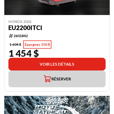
HONDA 2026
EU2200ITCI
2601842
1 604 $
Épargnez 150 $
1 454 $
VOIR LES DÉTAILS
RÉSERVER