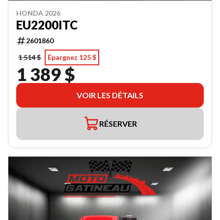
HONDA 2026
EU2200ITC
2601860
1 514 $
Épargnez 125 $
1 389 $
VOIR LES DÉTAILS
RÉSERVER