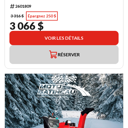
2601809
3 316 $
Épargnez 250 $
3 066 $
VOIR LES DÉTAILS
RÉSERVER