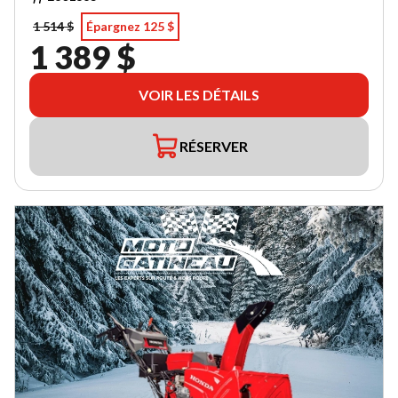
1 514 $
Épargnez 125 $
1 389 $
VOIR LES DÉTAILS
RÉSERVER