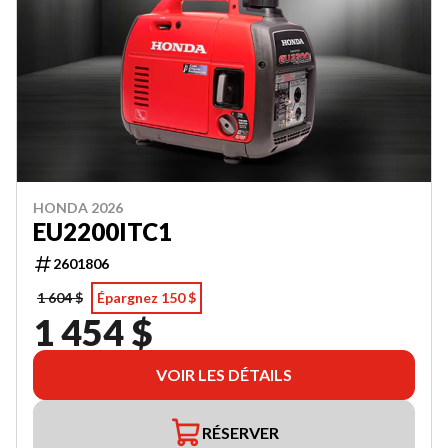
HONDA 2026
EU2200ITC1
2601806
1 604 $
Épargnez 150 $
1 454 $
VOIR LES DÉTAILS
RÉSERVER