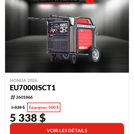
HONDA 2026
EU7000ISCT1
2601866
5 838 $
Épargnez 500 $
5 338 $
VOIR LES DÉTAILS