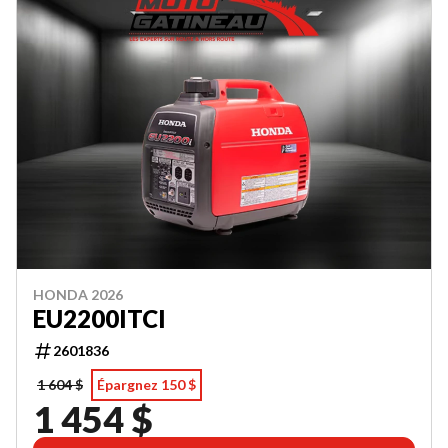
HONDA 2026
EU2200ITCI
2601836
1 604 $
Épargnez 150 $
1 454 $