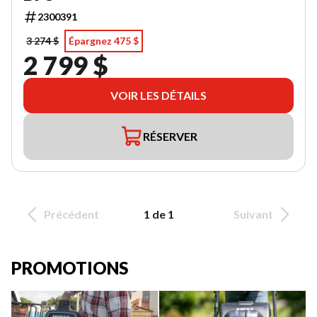
2300391
3 274 $
Épargnez 475 $
2 799 $
VOIR LES DÉTAILS
RÉSERVER
Précédent
1 de 1
Suivant
PROMOTIONS