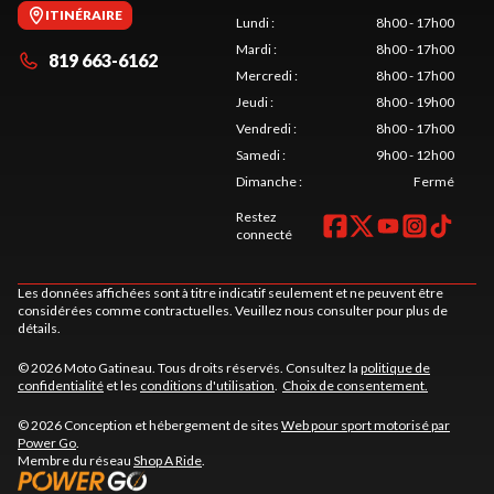
ITINÉRAIRE
Lundi
:
8h00 - 17h00
Mardi
:
8h00 - 17h00
819 663-6162
Mercredi
:
8h00 - 17h00
Jeudi
:
8h00 - 19h00
Vendredi
:
8h00 - 17h00
Samedi
:
9h00 - 12h00
Dimanche
:
Fermé
Restez
connecté
Les données affichées sont à titre indicatif seulement et ne peuvent être
considérées comme contractuelles. Veuillez nous consulter pour plus de
détails.
© 2026 Moto Gatineau. Tous droits réservés. Consultez la
politique de
confidentialité
et les
conditions d'utilisation
.
Choix de consentement.
© 2026 Conception et hébergement de sites
Web pour sport motorisé par
Power Go
.
Membre du réseau
Shop A Ride
.