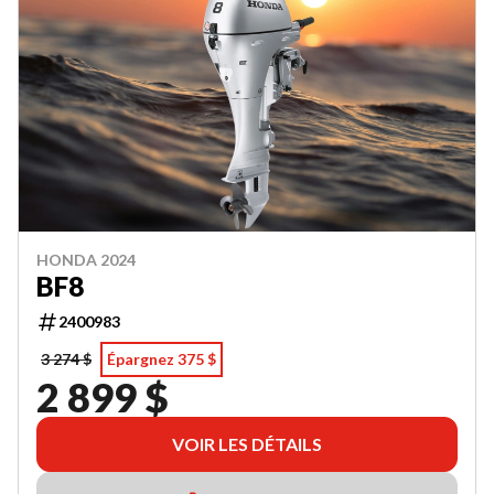
HONDA 2024
BF8
2400983
3 274 $
Épargnez 375 $
2 899 $
VOIR LES DÉTAILS