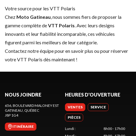
Votre source pour les VTT Polaris
Chez
Moto Gatineau
, nous sommes fiers de proposer la
gamme complète de
VTT Polaris
. Avec leurs designs
innovants et leur fiabilité incomparable, ces véhicules
figurent parmi les meilleurs de leur catégorie.
Contactez notre équipe
pour en savoir plus ou pour réserver
votre VTT Polaris dès maintenant !
NOUS JOINDRE
HEURES D'OUVERTURE
656, BOULEVARD MALONEY EST
VENTES
SERVICE
GATINEAU
, QUÉBEC
J8P 1G4
PIÈCES
ITINÉRAIRE
Lundi
:
8h00 - 17h00
Mardi
:
8h00 - 17h00