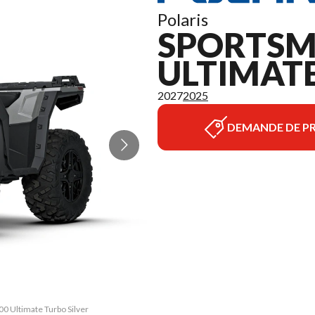
Polaris
SPORTSM
ULTIMATE
2027
2025
DEMANDE DE PR
00 Ultimate Turbo Silver
La version du modèle su