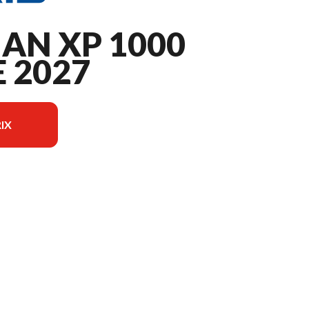
AN XP 1000
 2027
IX
r l'image est le Sportsman XP 1000 Ultimate Turbo Silver