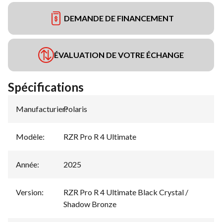
DEMANDE DE FINANCEMENT
ÉVALUATION DE VOTRE ÉCHANGE
Spécifications
Manufacturier
Polaris
:
Modèle
:
RZR Pro R 4 Ultimate
Année
:
2025
Version
:
RZR Pro R 4 Ultimate Black Crystal /
Shadow Bronze