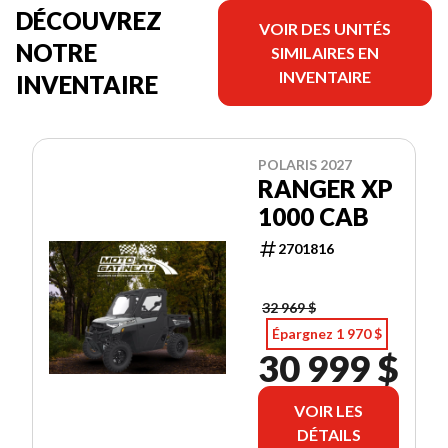
DÉCOUVREZ
VOIR DES UNITÉS
NOTRE
SIMILAIRES EN
INVENTAIRE
INVENTAIRE
POLARIS 2027
RANGER XP
1000 CAB
2701816
32 969 $
Épargnez 1 970 $
30 999 $
VOIR LES
DÉTAILS