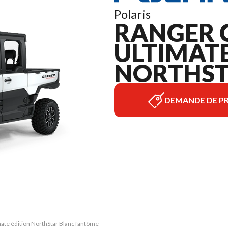
Polaris
RANGER 
ULTIMATE
NORTHST
DEMANDE DE PR
ate édition NorthStar Blanc fantôme