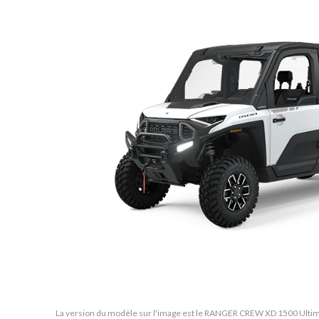
La version du modèle sur l'image est le RANGER CREW XD 1500 Ultim