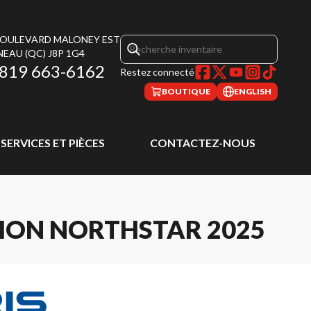
 BOULEVARD MALONEY EST
NEAU
(QC)
J8P 1G4
819 663-6162
Restez connecté
BOUTIQUE
ENGLISH
SERVICES ET PIÈCES
CONTACTEZ-NOUS
TION NORTHSTAR 2025