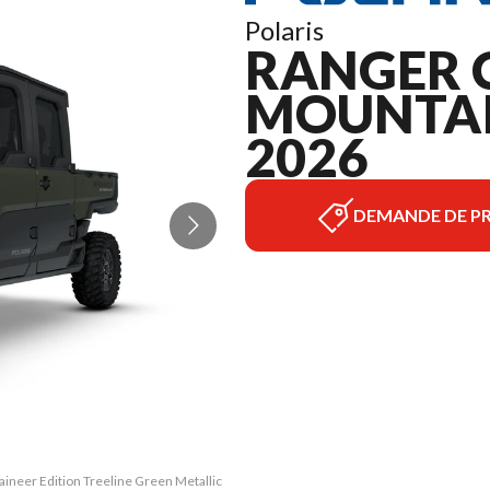
Polaris
RANGER 
MOUNTAI
2026
DEMANDE DE PR
neer Edition Treeline Green Metallic
La version du modèle sur l'image es