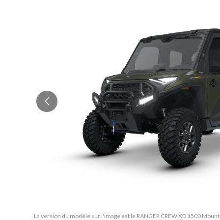
La version du modèle sur l'image est le RANGER CREW XD 1500 Mountai