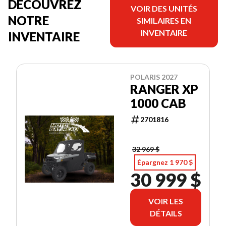
DÉCOUVREZ
VOIR DES UNITÉS
NOTRE
SIMILAIRES EN
INVENTAIRE
INVENTAIRE
POLARIS 2027
RANGER XP
1000 CAB
2701816
32 969 $
Épargnez 1 970 $
30 999 $
VOIR LES
DÉTAILS