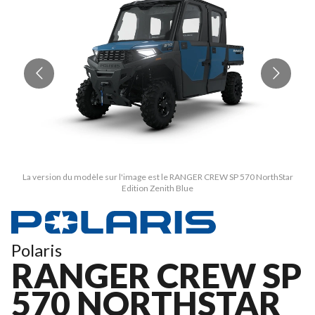
La version du modèle sur l'image est le RANGER CREW SP 570 NorthStar
Edition Zenith Blue
Polaris
RANGER CREW SP
570 NORTHSTAR