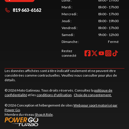
Lundi
:
8h00 - 17h00
Mardi
:
8h00 - 17h00
819 663-6162
Mercredi
:
8h00 - 17h00
Jeudi
:
8h00 - 19h00
Vendredi
:
8h00 - 17h00
Samedi
:
9h00 - 12h00
Dimanche
:
Fermé
Restez
connecté
Les données affichées sont à titre indicatif seulement et ne peuvent être
considérées comme contractuelles. Veuillez nous consulter pour plus de
détails.
© 2026 Moto Gatineau. Tous droits réservés. Consultez la
politique de
confidentialité
et les
conditions d'utilisation
.
Choix de consentement.
© 2026 Conception et hébergement de sites
Web pour sport motorisé par
Power Go
.
Membre du réseau
Shop A Ride
.