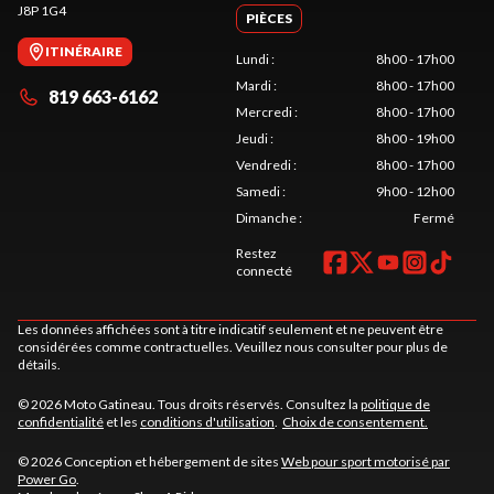
J8P 1G4
PIÈCES
ITINÉRAIRE
Lundi
:
8h00 - 17h00
Mardi
:
8h00 - 17h00
819 663-6162
Mercredi
:
8h00 - 17h00
Jeudi
:
8h00 - 19h00
Vendredi
:
8h00 - 17h00
Samedi
:
9h00 - 12h00
Dimanche
:
Fermé
Restez
connecté
Les données affichées sont à titre indicatif seulement et ne peuvent être
considérées comme contractuelles. Veuillez nous consulter pour plus de
détails.
© 2026 Moto Gatineau. Tous droits réservés. Consultez la
politique de
confidentialité
et les
conditions d'utilisation
.
Choix de consentement.
© 2026 Conception et hébergement de sites
Web pour sport motorisé par
Power Go
.