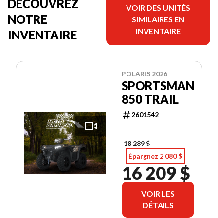
DÉCOUVREZ
VOIR DES UNITÉS
NOTRE
SIMILAIRES EN
INVENTAIRE
INVENTAIRE
POLARIS 2026
SPORTSMAN
850 TRAIL
2601542
18 289 $
Épargnez 2 080 $
16 209 $
VOIR LES
DÉTAILS