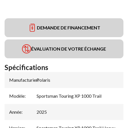
DEMANDE DE FINANCEMENT
ÉVALUATION DE VOTRE ÉCHANGE
Spécifications
Manufacturier
Polaris
:
Modèle
:
Sportsman Touring XP 1000 Trail
Année
:
2025
Version
:
Sportsman Touring XP 1000 Trail Heavy