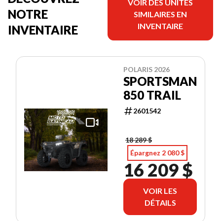
VOIR DES UNITÉS
NOTRE
SIMILAIRES EN
INVENTAIRE
INVENTAIRE
POLARIS 2026
SPORTSMAN
850 TRAIL
2601542
18 289 $
Épargnez 2 080 $
16 209 $
VOIR LES
DÉTAILS