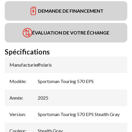
DEMANDE DE FINANCEMENT
ÉVALUATION DE VOTRE ÉCHANGE
Spécifications
Manufacturier
Polaris
:
Modèle
:
Sportsman Touring 570 EPS
Année
:
2025
Version
:
Sportsman Touring 570 EPS Stealth Gray
Couleur
:
Stealth Gray