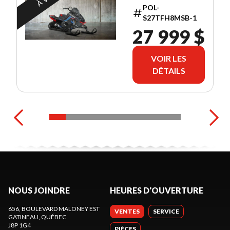
POL-
S27TFH8MSB-1
27 999 $
VOIR LES
DÉTAILS
NOUS JOINDRE
HEURES D'OUVERTURE
656, BOULEVARD MALONEY EST
VENTES
SERVICE
GATINEAU
, QUÉBEC
J8P 1G4
PIÈCES