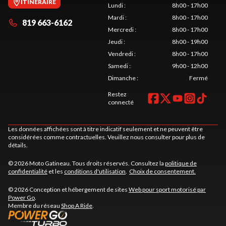
ITINÉRAIRE
Lundi
:
8h00 - 17h00
Mardi
:
8h00 - 17h00
819 663-6162
Mercredi
:
8h00 - 17h00
Jeudi
:
8h00 - 19h00
Vendredi
:
8h00 - 17h00
Samedi
:
9h00 - 12h00
Dimanche
:
Fermé
Restez
connecté
Les données affichées sont à titre indicatif seulement et ne peuvent être
considérées comme contractuelles. Veuillez nous consulter pour plus de
détails.
© 2026 Moto Gatineau. Tous droits réservés. Consultez la
politique de
confidentialité
et les
conditions d'utilisation
.
Choix de consentement.
© 2026 Conception et hébergement de sites
Web pour sport motorisé par
Power Go
.
Membre du réseau
Shop A Ride
.