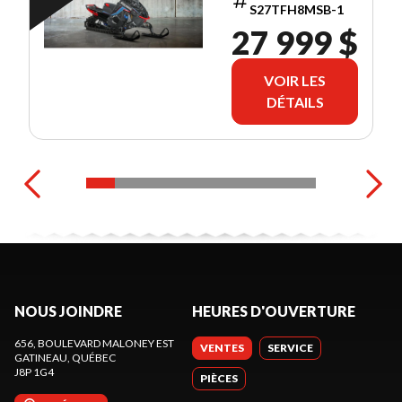
S27TFH8MSB-1
27 999 $
VOIR LES
DÉTAILS
NOUS JOINDRE
HEURES D'OUVERTURE
656, BOULEVARD MALONEY EST
VENTES
SERVICE
GATINEAU
, QUÉBEC
J8P 1G4
PIÈCES