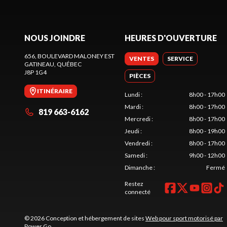
NOUS JOINDRE
HEURES D'OUVERTURE
656, BOULEVARD MALONEY EST
VENTES
SERVICE
GATINEAU
, QUÉBEC
J8P 1G4
PIÈCES
ITINÉRAIRE
Lundi
:
8h00 - 17h00
Mardi
:
8h00 - 17h00
819 663-6162
Mercredi
:
8h00 - 17h00
Jeudi
:
8h00 - 19h00
Vendredi
:
8h00 - 17h00
Samedi
:
9h00 - 12h00
Dimanche
:
Fermé
Restez
connecté
© 2026 Conception et hébergement de sites
Web pour sport motorisé par
Power Go
.