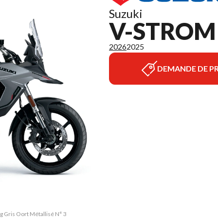
Suzuki
V-STROM 
2026
2025
DEMANDE DE PR
g Gris Oort Métallisé N° 3