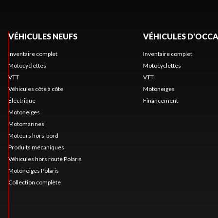
VÉHICULES NEUFS
VÉHICULES D'OCC
Inventaire complet
Inventaire complet
Motocyclettes
Motocyclettes
VTT
VTT
Véhicules côte à côte
Motoneiges
Électrique
Financement
Motoneiges
Motomarines
Moteurs hors-bord
Produits mécaniques
Véhicules hors route Polaris
Motoneiges Polaris
Collection complète