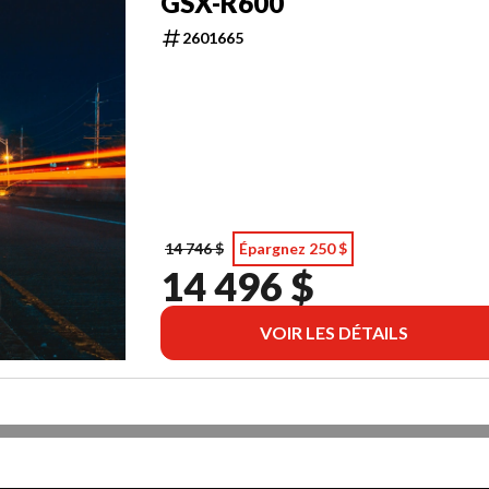
GSX-R600
2601665
14 746 $
Épargnez 250 $
14 496 $
VOIR LES DÉTAILS