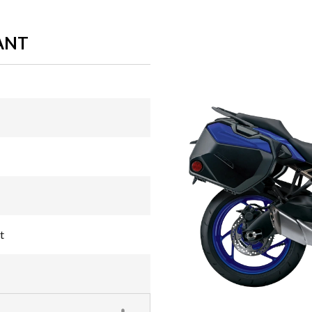
IANT
t