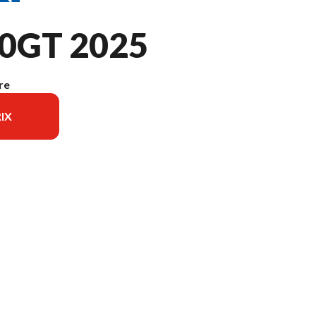
0GT 2025
re
IX