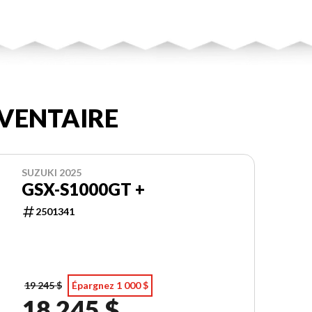
VENTAIRE
SUZUKI 2025
GSX-S1000GT +
2501341
19 245 $
Épargnez 1 000 $
18 245 $