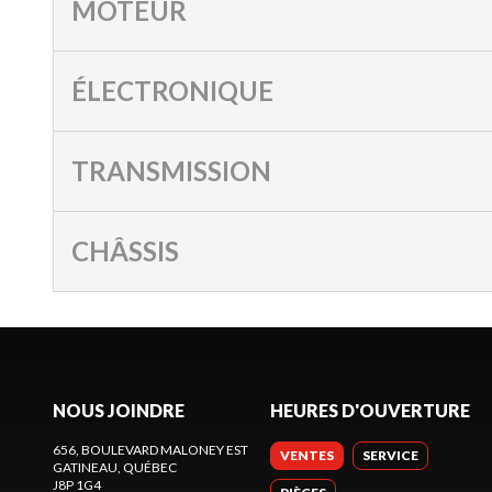
MOTEUR
ÉLECTRONIQUE
TRANSMISSION
CHÂSSIS
NOUS JOINDRE
HEURES D'OUVERTURE
656, BOULEVARD MALONEY EST
VENTES
SERVICE
GATINEAU
, QUÉBEC
J8P 1G4