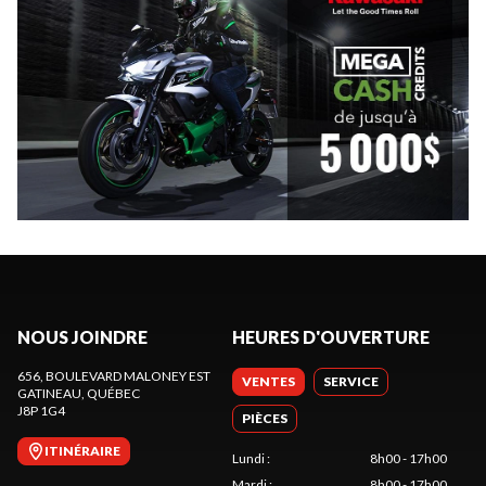
NOUS JOINDRE
HEURES D'OUVERTURE
656, BOULEVARD MALONEY EST
VENTES
SERVICE
GATINEAU
, QUÉBEC
J8P 1G4
PIÈCES
ITINÉRAIRE
Lundi
:
8h00 - 17h00
Mardi
:
8h00 - 17h00