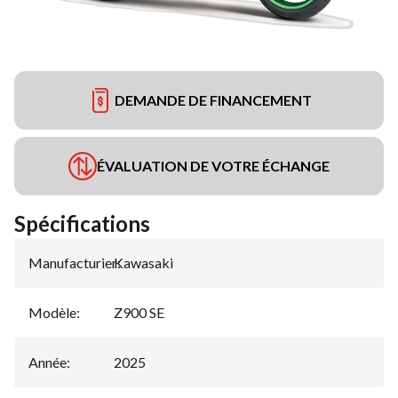
DEMANDE DE FINANCEMENT
ÉVALUATION DE VOTRE ÉCHANGE
Spécifications
Manufacturier
Kawasaki
:
Modèle
:
Z900 SE
Année
:
2025