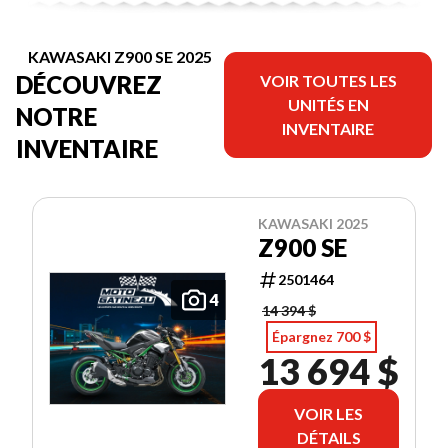
KAWASAKI Z900 SE 2025
DÉCOUVREZ
VOIR TOUTES LES
UNITÉS EN
NOTRE
INVENTAIRE
INVENTAIRE
KAWASAKI 2025
Z900 SE
2501464
4
14 394 $
Épargnez 700 $
13 694 $
VOIR LES
DÉTAILS