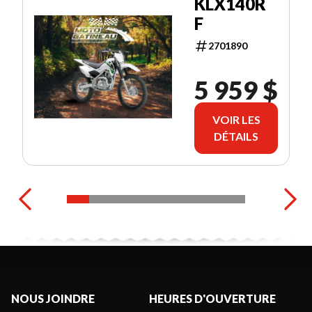
KLX140R
F
2701890
5 959 $
VOIR LES
DÉTAILS
NOUS JOINDRE
HEURES D'OUVERTURE