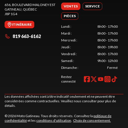
656, BOULEVARD MALONEY EST
VENTES
SERVICE
GATINEAU
, QUÉBEC
J8P 1G4
PIÈCES
ITINÉRAIRE
Lundi
:
8h00 - 17h00
Mardi
:
8h00 - 17h00
819 663-6162
Mercredi
:
8h00 - 17h00
Jeudi
:
8h00 - 19h00
Vendredi
:
8h00 - 17h00
Samedi
:
9h00 - 12h00
Dimanche
:
Fermé
Restez
connecté
Les données affichées sont à titre indicatif seulement et ne peuvent être
considérées comme contractuelles. Veuillez nous consulter pour plus de
détails.
© 2026 Moto Gatineau. Tous droits réservés. Consultez la
politique de
confidentialité
et les
conditions d'utilisation
.
Choix de consentement.