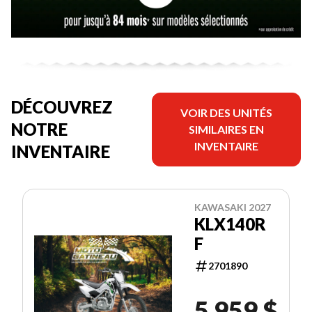
DÉCOUVREZ
VOIR DES UNITÉS
NOTRE
SIMILAIRES EN
INVENTAIRE
INVENTAIRE
KAWASAKI 2027
KLX140R
F
2701890
5 959 $