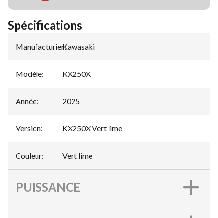
Spécifications
Manufacturier
Kawasaki
:
Modèle
:
KX250X
Année
:
2025
Version
:
KX250X Vert lime
Couleur
:
Vert lime
PUISSANCE