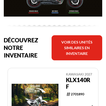
DÉCOUVREZ
VOIR DES UNITÉS
NOTRE
SIMILAIRES EN
INVENTAIRE
INVENTAIRE
KAWASAKI 2027
KLX140R
F
2701890