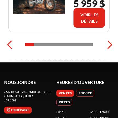
5 959 $
VOIR LES
DÉTAILS
NOUS JOINDRE
HEURES D'OUVERTURE
656, BOULEVARD MALONEY EST
VENTES
SERVICE
GATINEAU
, QUÉBEC
J8P 1G4
PIÈCES
ITINÉRAIRE
Lundi
:
8h00 - 17h00