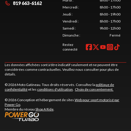
Mardi
:
8h00 - 17h00
819 663-6162
Mercredi
:
8h00 - 17h00
Jeudi
:
8h00 - 19h00
Vendredi
:
8h00 - 17h00
Samedi
:
9h00 - 12h00
Dimanche
:
Fermé
Restez
connecté
Les données affichées sont à titre indicatif seulement et ne peuvent être
considérées comme contractuelles. Veuillez nous consulter pour plus de
détails.
© 2026 Moto Gatineau. Tous droits réservés. Consultez la
politique de
confidentialité
et les
conditions d'utilisation
.
Choix de consentement.
© 2026 Conception et hébergement de sites
Web pour sport motorisé par
Power Go
.
Membre du réseau
Shop A Ride
.