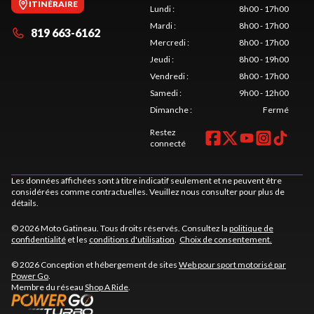
ITINÉRAIRE
Lundi
:
8h00 - 17h00
Mardi
:
8h00 - 17h00
819 663-6162
Mercredi
:
8h00 - 17h00
Jeudi
:
8h00 - 19h00
Vendredi
:
8h00 - 17h00
Samedi
:
9h00 - 12h00
Dimanche
:
Fermé
Restez
connecté
Les données affichées sont à titre indicatif seulement et ne peuvent être
considérées comme contractuelles. Veuillez nous consulter pour plus de
détails.
© 2026 Moto Gatineau. Tous droits réservés. Consultez la
politique de
confidentialité
et les
conditions d'utilisation
.
Choix de consentement.
© 2026 Conception et hébergement de sites
Web pour sport motorisé par
Power Go
.
Membre du réseau
Shop A Ride
.