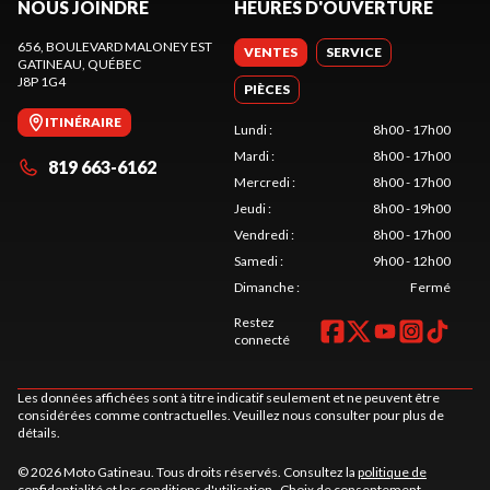
NOUS JOINDRE
HEURES D'OUVERTURE
656, BOULEVARD MALONEY EST
VENTES
SERVICE
GATINEAU
, QUÉBEC
J8P 1G4
PIÈCES
ITINÉRAIRE
Lundi
:
8h00 - 17h00
Mardi
:
8h00 - 17h00
819 663-6162
Mercredi
:
8h00 - 17h00
Jeudi
:
8h00 - 19h00
Vendredi
:
8h00 - 17h00
Samedi
:
9h00 - 12h00
Dimanche
:
Fermé
Restez
connecté
Les données affichées sont à titre indicatif seulement et ne peuvent être
considérées comme contractuelles. Veuillez nous consulter pour plus de
détails.
© 2026 Moto Gatineau. Tous droits réservés. Consultez la
politique de
confidentialité
et les
conditions d'utilisation
.
Choix de consentement.