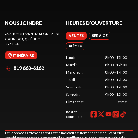
NOUS JOINDRE
HEURES D'OUVERTURE
656, BOULEVARD MALONEY EST
VENTES
SERVICE
GATINEAU
, QUÉBEC
J8P 1G4
PIÈCES
ITINÉRAIRE
Lundi
:
8h00 - 17h00
Mardi
:
8h00 - 17h00
819 663-6162
Mercredi
:
8h00 - 17h00
Jeudi
:
8h00 - 19h00
Vendredi
:
8h00 - 17h00
Samedi
:
9h00 - 12h00
Dimanche
:
Fermé
Restez
connecté
Les données affichées sont à titre indicatif seulement et ne peuvent être
considérées comme contractuelles. Veuillez nous consulter pour plus de