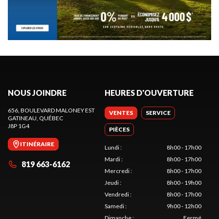
NOUS JOINDRE
HEURES D'OUVERTURE
656, BOULEVARD MALONEY EST
VENTES
SERVICE
GATINEAU
, QUÉBEC
J8P 1G4
PIÈCES
ITINÉRAIRE
Lundi
:
8h00 - 17h00
Mardi
:
8h00 - 17h00
819 663-6162
Mercredi
:
8h00 - 17h00
Jeudi
:
8h00 - 19h00
Vendredi
:
8h00 - 17h00
Samedi
:
9h00 - 12h00
Dimanche
:
Fermé