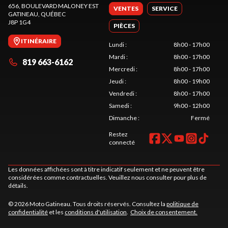
656, BOULEVARD MALONEY EST
VENTES
SERVICE
GATINEAU
, QUÉBEC
J8P 1G4
PIÈCES
ITINÉRAIRE
Lundi
:
8h00 - 17h00
Mardi
:
8h00 - 17h00
819 663-6162
Mercredi
:
8h00 - 17h00
Jeudi
:
8h00 - 19h00
Vendredi
:
8h00 - 17h00
Samedi
:
9h00 - 12h00
Dimanche
:
Fermé
Restez
connecté
Les données affichées sont à titre indicatif seulement et ne peuvent être
considérées comme contractuelles. Veuillez nous consulter pour plus de
détails.
© 2026 Moto Gatineau. Tous droits réservés. Consultez la
politique de
confidentialité
et les
conditions d'utilisation
.
Choix de consentement.