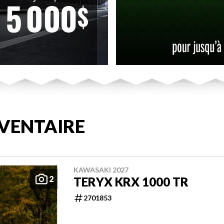
VENTAIRE
KAWASAKI 2027
2
TERYX KRX 1000 TR
2701853