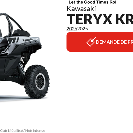
Kawasaki
TERYX KR
2026
2025
DEMANDE DE PR
lair Métallisé / Noir Intense