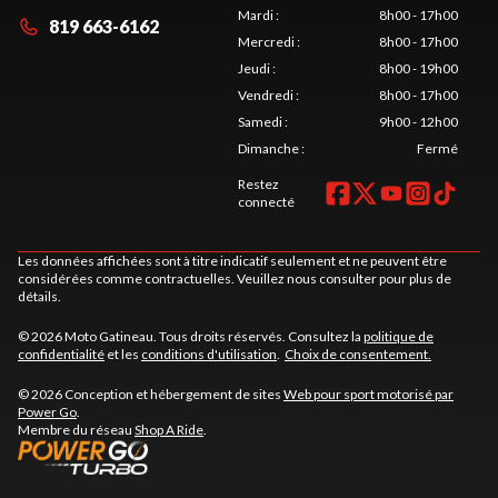
Mardi
:
8h00 - 17h00
819 663-6162
Mercredi
:
8h00 - 17h00
Jeudi
:
8h00 - 19h00
Vendredi
:
8h00 - 17h00
Samedi
:
9h00 - 12h00
Dimanche
:
Fermé
Restez
connecté
Les données affichées sont à titre indicatif seulement et ne peuvent être
considérées comme contractuelles. Veuillez nous consulter pour plus de
détails.
© 2026 Moto Gatineau. Tous droits réservés. Consultez la
politique de
confidentialité
et les
conditions d'utilisation
.
Choix de consentement.
© 2026 Conception et hébergement de sites
Web pour sport motorisé par
Power Go
.
Membre du réseau
Shop A Ride
.