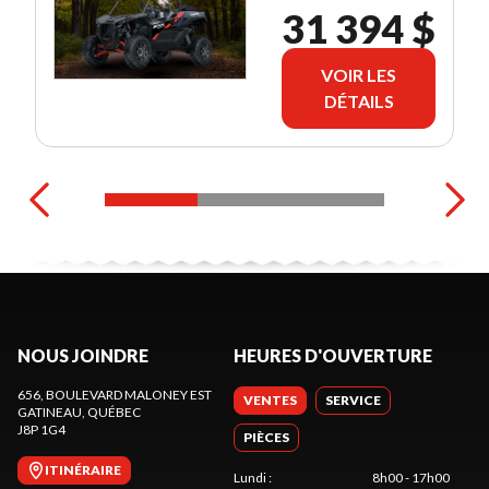
31 394 $
VOIR LES
DÉTAILS
NOUS JOINDRE
HEURES D'OUVERTURE
656, BOULEVARD MALONEY EST
VENTES
SERVICE
GATINEAU
, QUÉBEC
J8P 1G4
PIÈCES
ITINÉRAIRE
Lundi
:
8h00 - 17h00