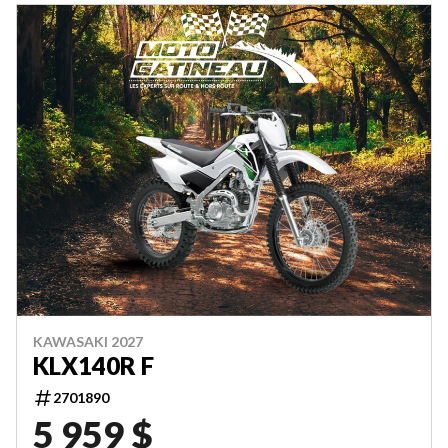
KAWASAKI 2027
KLX140R F
2701890
5 959 $