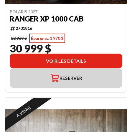
POLARIS 2027
RANGER XP 1000 CAB
2701816
32 969 $
Épargnez 1 970 $
30 999 $
VOIR LES DÉTAILS
RÉSERVER
À VENIR