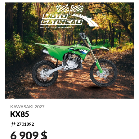
KAWASAKI 2027
KX85
2701892
6 909 $