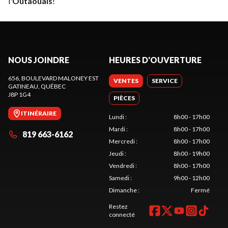
l'
Outaouais
!
NOUS JOINDRE
HEURES D'OUVERTURE
656, BOULEVARD MALONEY EST
VENTES
SERVICE
GATINEAU
, QUÉBEC
J8P 1G4
PIÈCES
ITINÉRAIRE
Lundi
:
8h00 - 17h00
Mardi
:
8h00 - 17h00
819 663-6162
Mercredi
:
8h00 - 17h00
Jeudi
:
8h00 - 19h00
Vendredi
:
8h00 - 17h00
Samedi
:
9h00 - 12h00
Dimanche
:
Fermé
Restez
connecté